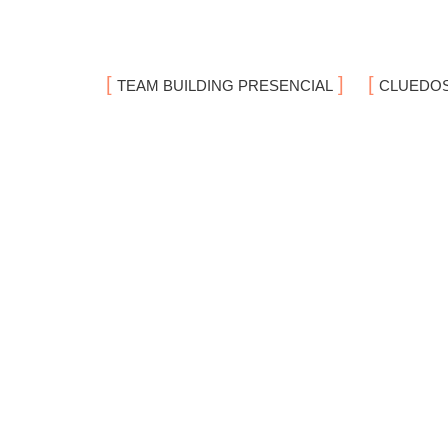
Team Building Madrid
Team Building en Madrid
TEAM BUILDING PRESENCIAL
CLUEDOS