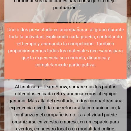
combinar sus habilidades para conseguir la mejor
puntuación.
Uno o dos presentadores acompañarán al grupo durante
toda la actividad, explicando cada prueba, controlando
el tiempo y animando la competición. También
proporcionaremos todos los materiales necesarios para
que la experiencia sea cómoda, dinámica y
completamente participativa.
Al finalizar el Team Show, sumaremos los puntos
obtenidos en cada reto y anunciaremos al equipo
ganador. Más allá del resultado, todos compartirán una
experiencia divertida que reforzará la comunicación, la
confianza y el compañerismo. La actividad puede
organizarse en vuestra empresa, en un espacio para
eventos, en nuestro local o en modalidad online.