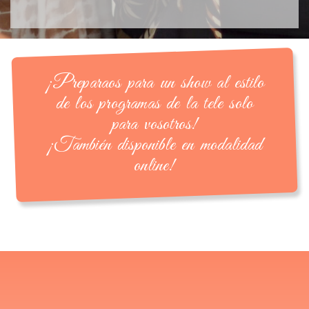
¡Preparaos para un show al estilo
de los programas de la tele solo
para vosotros!
¡También disponible en modalidad
online!